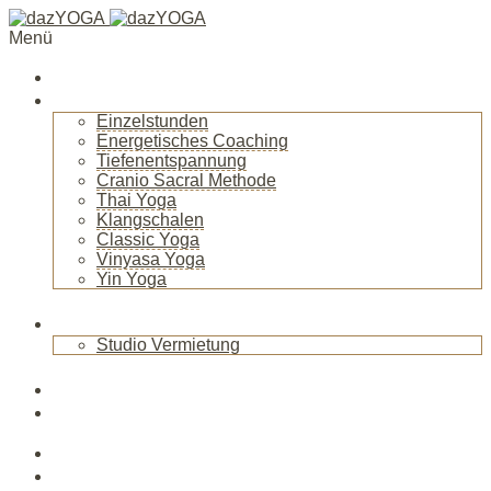
Menü
Startseite
Über mich
Einzelstunden
Energetisches Coaching
Tiefenentspannung
Cranio Sacral Methode
Thai Yoga
Klangschalen
Classic Yoga
Vinyasa Yoga
Yin Yoga
+
Raum
Studio Vermietung
+
Blog
News
Veranstaltungen
Kurse