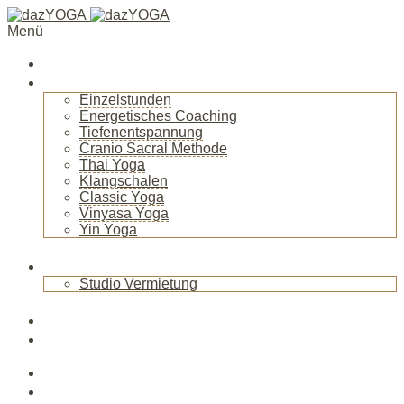
Menü
Startseite
Über mich
Einzelstunden
Energetisches Coaching
Tiefenentspannung
Cranio Sacral Methode
Thai Yoga
Klangschalen
Classic Yoga
Vinyasa Yoga
Yin Yoga
+
Raum
Studio Vermietung
+
Blog
News
Veranstaltungen
Kurse