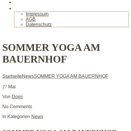
Gallerie
Kontakt
Impressum
AGB
Datenschutz
+
SOMMER YOGA AM
BAUERNHOF
Startseite
News
SOMMER YOGA AM BAUERNHOF
27
Mai
Von
Doris
No Comments
In Kategorien
News