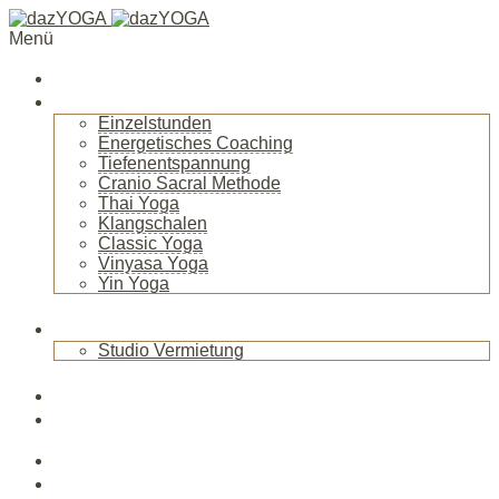
Menü
Startseite
Über mich
Einzelstunden
Energetisches Coaching
Tiefenentspannung
Cranio Sacral Methode
Thai Yoga
Klangschalen
Classic Yoga
Vinyasa Yoga
Yin Yoga
+
Raum
Studio Vermietung
+
Blog
News
Veranstaltungen
Kurse