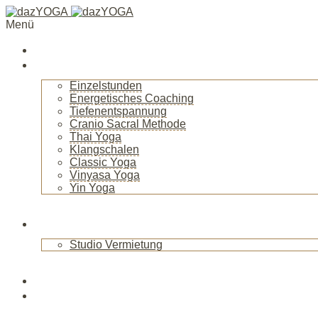
Menü
Startseite
Über mich
Einzelstunden
Energetisches Coaching
Tiefenentspannung
Cranio Sacral Methode
Thai Yoga
Klangschalen
Classic Yoga
Vinyasa Yoga
Yin Yoga
+
Raum
Studio Vermietung
+
Blog
News