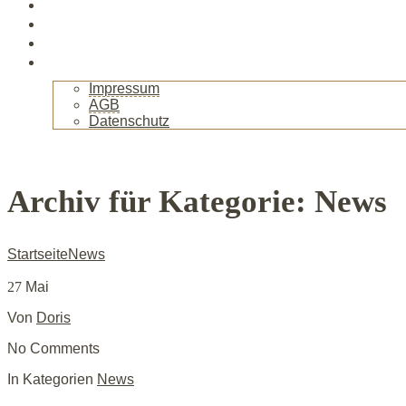
Veranstaltungen
Kurse
Gallerie
Kontakt
Impressum
AGB
Datenschutz
+
Archiv für Kategorie: News
Startseite
News
27
Mai
Von
Doris
No Comments
In Kategorien
News