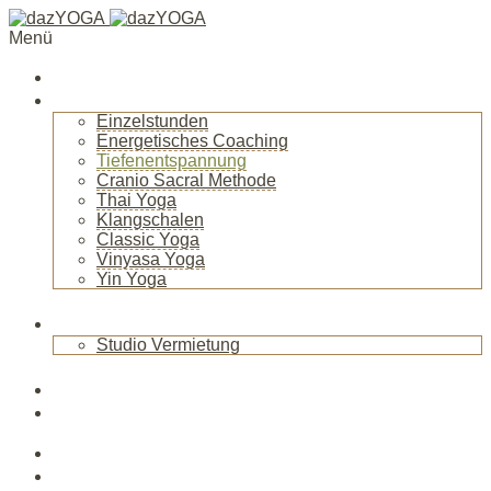
Menü
Startseite
Über mich
Einzelstunden
Energetisches Coaching
Tiefenentspannung
Cranio Sacral Methode
Thai Yoga
Klangschalen
Classic Yoga
Vinyasa Yoga
Yin Yoga
+
Raum
Studio Vermietung
+
Blog
News
Veranstaltungen
Kurse