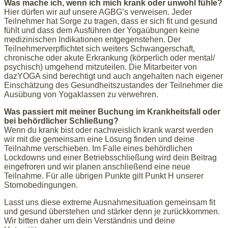
Was mache ich, wenn ich mich krank oder unwohl fühle?
Hier dürfen wir auf unsere AGBG’s verweisen. Jeder
Teilnehmer hat Sorge zu tragen, dass er sich fit und gesund
fühlt und dass dem Ausführen der Yogaübungen keine
medizinischen Indikationen entgegenstehen. Der
Teilnehmerverpflichtet sich weiters Schwangerschaft,
chronische oder akute Erkrankung (körperlich oder mental/
psychisch) umgehend mitzuteilen. Die Mitarbeiter von
dazYOGA sind berechtigt und auch angehalten nach eigener
Einschätzung des Gesundheitszustandes der Teilnehmer die
Ausübung von Yogaklassen zu verwehren.
Was passiert mit meiner Buchung im Krankheitsfall oder
bei behördlicher Schließung?
Wenn du krank bist oder nachweislich krank warst werden
wir mit die gemeinsam eine Lösung finden und deine
Teilnahme verschieben. Im Falle eines behördlichen
Lockdowns und einer Betriebsschließung wird dein Beitrag
eingefroren und wir planen anschließend eine neue
Teilnahme. Für alle übrigen Punkte gilt Punkt H unserer
Stornobedingungen.
Lasst uns diese extreme Ausnahmesituation gemeinsam fit
und gesund überstehen und stärker denn je zurückkommen.
Wir bitten daher um dein Verständnis und deine