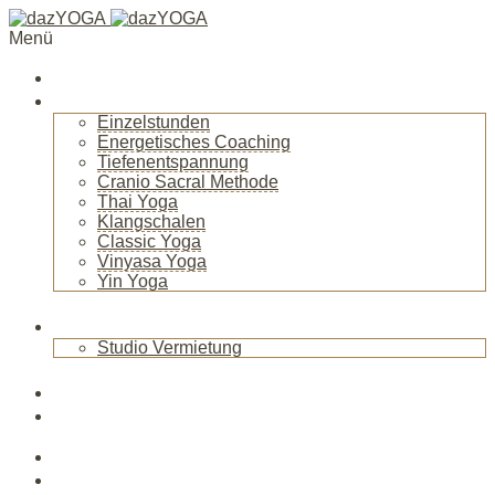
Menü
Startseite
Über mich
Einzelstunden
Energetisches Coaching
Tiefenentspannung
Cranio Sacral Methode
Thai Yoga
Klangschalen
Classic Yoga
Vinyasa Yoga
Yin Yoga
+
Raum
Studio Vermietung
+
Blog
News
Veranstaltungen
Kurse