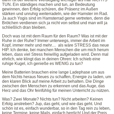
TUN. Ein ständiges machen und tun, an Bedeutung
gewinnen, den Erfolg schüren, die Präsenz im Außen
stärken und unruhig weiterradeln, wie der Hamster im Rad.
Ja auch Yogis sind im Hamsterrad gerne vertreten, denn die
Brötchen verdienen sich ja nicht von selbst und man will ja
schließlich dran bleiben.
Doch was ist mit dem Raum für den Raum? Was ist mit der
Ruhe in der Ruhe? Immer unterwegs, immer die Arbeit im
Kopf, immer mehr und mehr… als wäre STRESS das neue
HIP. Ich denke, bei manchen Menschen die um mich herum
leben, dass viel Stress freiwillig aufgeladen wird. Denn mal
ehrlich, wie klingt das in deinen Ohren: Ich schieb eine
ruhige Kugel, ich genieße es WENIG zu tun?
Meine Batterien brauchen eine lange Ladephase um aus
dem Nichts heraus Neues zu schaffen, Energie zu laden, um
den klaren Blick auf meine Arbeit zu behalten. Die Dinge
zwischen den Menschen zu erkennen und das Auge, das
Herz und das Ohr feinfühlig für meinen Unterricht zu nützen.
Was? Zwei Monate? Nichts tun? Nicht arbeiten? Keinen
Erfolg anstreben? Jup, das geht, und wie das geht. Und
schön ist es, einfach wunderbar, so in den Tag rein zu leben,
keine Termine, keine Mails, einfach herrlich! Und der Preis