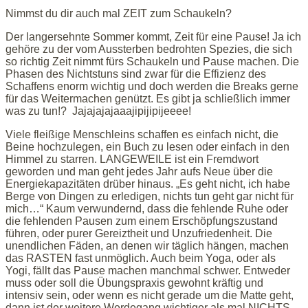
Nimmst du dir auch mal ZEIT zum Schaukeln?
Der langersehnte Sommer kommt, Zeit für eine Pause! Ja ich
gehöre zu der vom Aussterben bedrohten Spezies, die sich
so richtig Zeit nimmt fürs Schaukeln und Pause machen. Die
Phasen des Nichtstuns sind zwar für die Effizienz des
Schaffens enorm wichtig und doch werden die Breaks gerne
für das Weitermachen genützt. Es gibt ja schließlich immer
was zu tun!? Jajajajajaaajipijipijeeee!
Viele fleißige Menschleins schaffen es einfach nicht, die
Beine hochzulegen, ein Buch zu lesen oder einfach in den
Himmel zu starren. LANGEWEILE ist ein Fremdwort
geworden und man geht jedes Jahr aufs Neue über die
Energiekapazitäten drüber hinaus. „Es geht nicht, ich habe
Berge von Dingen zu erledigen, nichts tun geht gar nicht für
mich…“ Kaum verwundernd, dass die fehlende Ruhe oder
die fehlenden Pausen zum einem Erschöpfungszustand
führen, oder purer Gereiztheit und Unzufriedenheit. Die
unendlichen Fäden, an denen wir täglich hängen, machen
das RASTEN fast unmöglich. Auch beim Yoga, oder als
Yogi, fällt das Pause machen manchmal schwer. Entweder
muss oder soll die Übungspraxis gewohnt kräftig und
intensiv sein, oder wenn es nicht gerade um die Matte geht,
dann ist der weitere Werdegang wichtiger als mal NICHTS