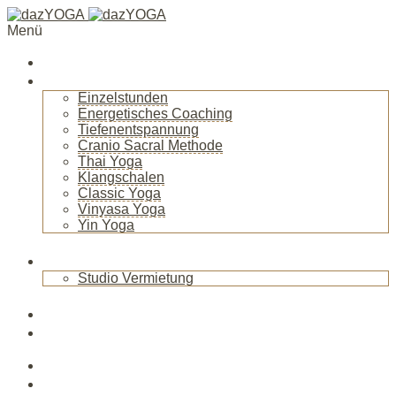
Menü
Startseite
Über mich
Einzelstunden
Energetisches Coaching
Tiefenentspannung
Cranio Sacral Methode
Thai Yoga
Klangschalen
Classic Yoga
Vinyasa Yoga
Yin Yoga
+
Raum
Studio Vermietung
+
Blog
News
Veranstaltungen
Kurse