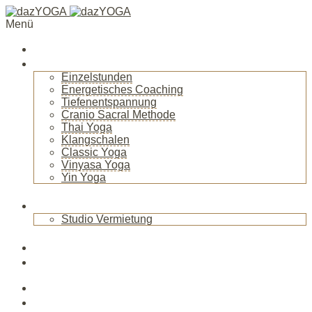
Menü
Startseite
Über mich
Einzelstunden
Energetisches Coaching
Tiefenentspannung
Cranio Sacral Methode
Thai Yoga
Klangschalen
Classic Yoga
Vinyasa Yoga
Yin Yoga
+
Raum
Studio Vermietung
+
Blog
News
Veranstaltungen
Kurse