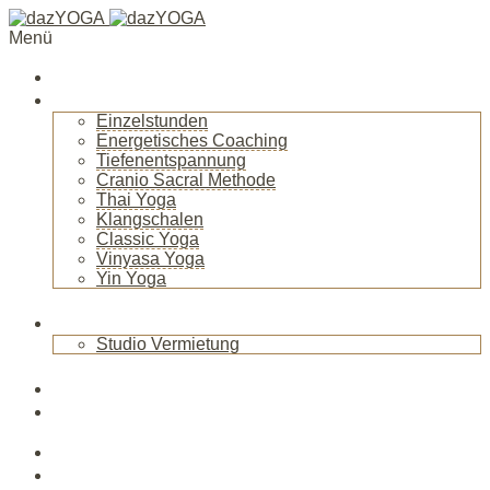
Menü
Startseite
Über mich
Einzelstunden
Energetisches Coaching
Tiefenentspannung
Cranio Sacral Methode
Thai Yoga
Klangschalen
Classic Yoga
Vinyasa Yoga
Yin Yoga
+
Raum
Studio Vermietung
+
Blog
News
Veranstaltungen
Kurse