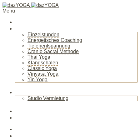
Menü
Startseite
Über mich
Einzelstunden
Energetisches Coaching
Tiefenentspannung
Cranio Sacral Methode
Thai Yoga
Klangschalen
Classic Yoga
Vinyasa Yoga
Yin Yoga
+
Raum
Studio Vermietung
+
Blog
News
Veranstaltungen
Kurse