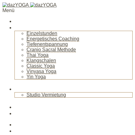
Menü
Startseite
Über mich
Einzelstunden
Energetisches Coaching
Tiefenentspannung
Cranio Sacral Methode
Thai Yoga
Klangschalen
Classic Yoga
Vinyasa Yoga
Yin Yoga
+
Raum
Studio Vermietung
+
Blog
News
Veranstaltungen
Kurse