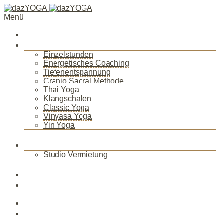
Menü
Startseite
Über mich
Einzelstunden
Energetisches Coaching
Tiefenentspannung
Cranio Sacral Methode
Thai Yoga
Klangschalen
Classic Yoga
Vinyasa Yoga
Yin Yoga
+
Raum
Studio Vermietung
+
Blog
News
Veranstaltungen
Kurse