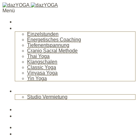
Menü
Startseite
Über mich
Einzelstunden
Energetisches Coaching
Tiefenentspannung
Cranio Sacral Methode
Thai Yoga
Klangschalen
Classic Yoga
Vinyasa Yoga
Yin Yoga
+
Raum
Studio Vermietung
+
Blog
News
Veranstaltungen
Kurse