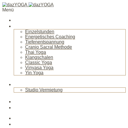
Menü
Startseite
Über mich
Einzelstunden
Energetisches Coaching
Tiefenentspannung
Cranio Sacral Methode
Thai Yoga
Klangschalen
Classic Yoga
Vinyasa Yoga
Yin Yoga
+
Raum
Studio Vermietung
+
Blog
News
Veranstaltungen
Kurse