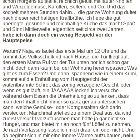
schon morgens aufstelle, reichlich gefüllt mit lauter Knollen
und Wurzelgemüse, Karotten, Sellerie und Co. Und das
köchelt mehrere Stunden dahin… die ganze Wohnung duftet
nach dieser reichhaltigen Kraftbrühe. Ich liebe die gut
überlegte, gesunde und reichhaltige Küche das macht Spaß
und Sinn! Mittlerweile, eigentlich seit circa zwei Jahren,
habe ich dann doch ein wenig Respekt vor der
Hauptspeise
.
Warum? Naja, es läutet das erste Mal um 12 Uhr und da
kommt das Volksschulkind nach Hause, die Tür fliegt auf,
den ersten Mama Ruf vor der Tür unten hör ich schon gar
nicht, doch dann kaum bei der Wohnung hereinspaziert: Was
gibt es zum Essen? Und dann, spannend wie in einem Krimi,
kommt auf die Enthüllung vom Hauptgericht der
wutentbrannte Schrei, das zornig verzogene Gesicht, oder
wenn es gut läuft, ein JAAAAAA lecker! Ich versuche
während dem Essen die Unterhaltung so zu lenken, dass
man den Inhalt nicht immer so ganz genau untersuchen
kann, welche Gemüse- oder Korngestalten sich darin
verstecken. Manchmal artet es zu einem Deal aus, da wird
zuerst versucht vorzutäuschen man hätte ja gar nicht so
Hunger, und man bietet mir an noch fünf Löffel zu nehmen.
Je nach Verfassung lasse ich mich drauf ein oder nicht. Und
da beginnt sich in mir eine innere Wärme aufzubauen,
nein