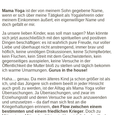
Mama Yoga
ist der von meinem Sohn gegebene Name,
wenn er sich über meine Tätigkeit als Yogalehrerin oder
meinem Einkommen äußert; ein eigenwilliger Name und
doch gefällt er mir.
Ja unsere lieben Kinder, was soll man sagen? Man könnte
sich jetzt ausschließlich mit den spirituellen und positiven
Dingen beschäftigen: es ist wahrlich pure Freude, nur voller
Liebe und überhaupt nicht anstrengend, immer brav und
höflich, keine unnötigen Diskussionen, keine Schimpfwörter,
kein Fluchen, kein Streit mit dem Geschwisterlein, kein
gegenseitiges ausspielen, keine Versuche in der
Öffentlichkeit die Mutter bloß zu stellen und täglich bekomm
ich warme Umarmungen.
Gurus in the house!
Haha… genau. Da mein älteres Kind ja schon größer ist als
ich, und das Jüngere sich extrem beeilt in jeder Hinsicht
auch groß zu werden, ist der Alltag als Mama Yoga voller
Überraschungen. Ja Überraschungen, und zwar im
Erziehungsstil und deren Versuche sie auch anzuwenden
und umzusetzen – da darf man sich fest an die
Kriegerhaltungen erinnern,
den Flow zwischen einem
bestimmten und einem friedlichen Krieger
. Doch zu