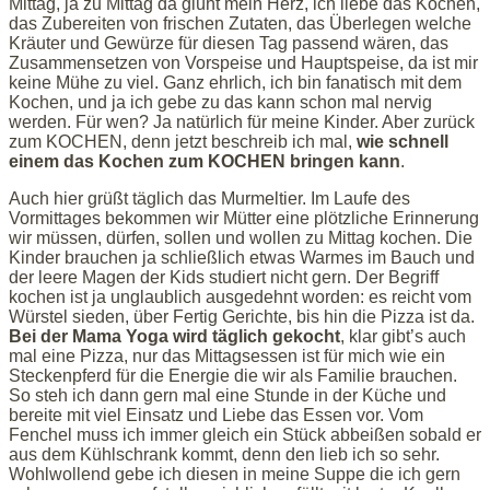
Mittag, ja zu Mittag da glüht mein Herz, ich liebe das Kochen,
das Zubereiten von frischen Zutaten, das Überlegen welche
Kräuter und Gewürze für diesen Tag passend wären, das
Zusammensetzen von Vorspeise und Hauptspeise, da ist mir
keine Mühe zu viel. Ganz ehrlich, ich bin fanatisch mit dem
Kochen, und ja ich gebe zu das kann schon mal nervig
werden. Für wen? Ja natürlich für meine Kinder. Aber zurück
zum KOCHEN, denn jetzt beschreib ich mal,
wie schnell
einem das Kochen zum KOCHEN bringen kann
.
Auch hier grüßt täglich das Murmeltier. Im Laufe des
Vormittages bekommen wir Mütter eine plötzliche Erinnerung
wir müssen, dürfen, sollen und wollen zu Mittag kochen. Die
Kinder brauchen ja schließlich etwas Warmes im Bauch und
der leere Magen der Kids studiert nicht gern. Der Begriff
kochen ist ja unglaublich ausgedehnt worden: es reicht vom
Würstel sieden, über Fertig Gerichte, bis hin die Pizza ist da.
Bei der Mama Yoga
wird täglich gekocht
, klar gibt’s auch
mal eine Pizza, nur das Mittagsessen ist für mich wie ein
Steckenpferd für die Energie die wir als Familie brauchen.
So steh ich dann gern mal eine Stunde in der Küche und
bereite mit viel Einsatz und Liebe das Essen vor. Vom
Fenchel muss ich immer gleich ein Stück abbeißen sobald er
aus dem Kühlschrank kommt, denn den lieb ich so sehr.
Wohlwollend gebe ich diesen in meine Suppe die ich gern