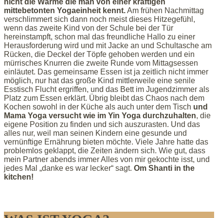
nicht die Wärme die man von
einer kräftigen
mittebetonten Yogaeinheit kennt.
Am frühen Nachmittag
verschlimmert sich dann noch meist dieses Hitzegefühl,
wenn das zweite Kind von der Schule bei der Tür
hereinstampft, schon mal das freundliche Hallo zu einer
Herausforderung wird und mit Jacke an und Schultasche am
Rücken, die Deckel der Töpfe gehoben werden und ein
mürrisches Knurren die zweite Runde vom Mittagsessen
einläutet. Das gemeinsame Essen ist ja zeitlich nicht immer
möglich, nur hat das große Kind mittlerweile eine senile
Esstisch Flucht ergriffen, und das Bett im Jugendzimmer als
Platz zum Essen erklärt. Übrig bleibt das Chaos nach dem
Kochen sowohl in der Küche als auch unter dem Tisch
und
Mama Yoga versucht wie im Yin Yoga durchzuhalten
, die
eigene Position zu finden und sich auszurasten. Und das
alles nur, weil man seinen Kindern eine gesunde und
vernünftige Ernährung bieten möchte. Viele Jahre hatte das
problemlos geklappt, die Zeiten ändern sich. Wie gut, dass
mein Partner abends immer Alles von mir gekochte isst, und
jedes Mal „danke es war lecker“ sagt.
Om Shanti in the
kitchen!