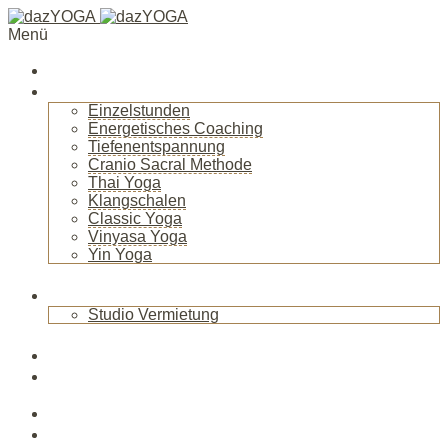
Menü
Startseite
Über mich
Einzelstunden
Energetisches Coaching
Tiefenentspannung
Cranio Sacral Methode
Thai Yoga
Klangschalen
Classic Yoga
Vinyasa Yoga
Yin Yoga
+
Raum
Studio Vermietung
+
Blog
News
Veranstaltungen
Kurse