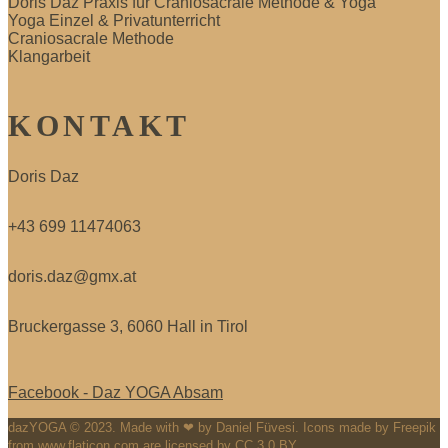
Doris Daz Praxis für Craniosacrale Methode & Yoga
Yoga Einzel & Privatunterricht
Craniosacrale Methode
Klangarbeit
KONTAKT
Doris Daz
+43 699 11474063
doris.daz@gmx.at
Bruckergasse 3, 6060 Hall in Tirol
Facebook - Daz YOGA Absam
dazYOGA © 2023. Made with ❤ by Daniel Füvesi. Icons made by Freepik
from www.flaticon.com are licensed by CC 3.0 BY