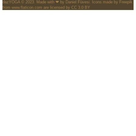
dazYOGA © 2023. Made with ❤ by Daniel Füvesi. Icons made by Freepik
from www.flaticon.com are licensed by CC 3.0 BY