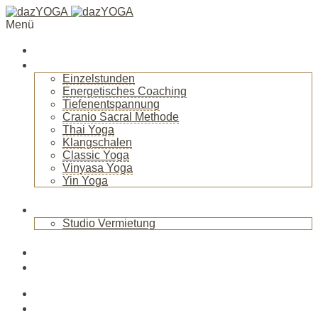
Menü
Startseite
Über mich
Einzelstunden
Energetisches Coaching
Tiefenentspannung
Cranio Sacral Methode
Thai Yoga
Klangschalen
Classic Yoga
Vinyasa Yoga
Yin Yoga
+
Raum
Studio Vermietung
+
Blog
News
Veranstaltungen
Kurse