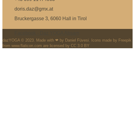
doris.daz@gmx.at
Bruckergasse 3, 6060 Hall in Tirol
Facebook - Daz YOGA Absam
dazYOGA © 2023. Made with ❤ by Daniel Füvesi. Icons made by Freepik
from www.flaticon.com are licensed by CC 3.0 BY