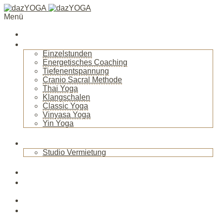
Menü
Startseite
Über mich
Einzelstunden
Energetisches Coaching
Tiefenentspannung
Cranio Sacral Methode
Thai Yoga
Klangschalen
Classic Yoga
Vinyasa Yoga
Yin Yoga
+
Raum
Studio Vermietung
+
Blog
News
Veranstaltungen
Kurse