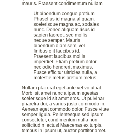
mauris. Praesent condimentum nullam.
Ut bibendum congue pretium.
Phasellus id magna aliquam,
scelerisque magna ac, sodales
nunc. Donec aliquam risus id
sapien laoreet, sed mollis
neque semper. Mauris
bibendum diam sem, vel
finibus elit faucibus id.
Praesent faucibus mollis
imperdiet. Etiam pretium dolor
nec odio hendrerit maximus.
Fusce efficitur ultricies nulla, a
molestie metus pretium metus.
Nullam placerat eget ante vel volutpat.
Morbi sit amet nunc a ipsum egestas
scelerisque id sit amet eros. Ut pulvinar
pharetra dui, a varius justo commodo in.
Aenean eget commodo dolor. Fusce vitae
semper ligula. Pellentesque sed ipsum
consectetur, condimentum nulla non,
sollicitudin lectus! Maecenas ex turpis,
tempus in ipsum ut, auctor porttitor amet.