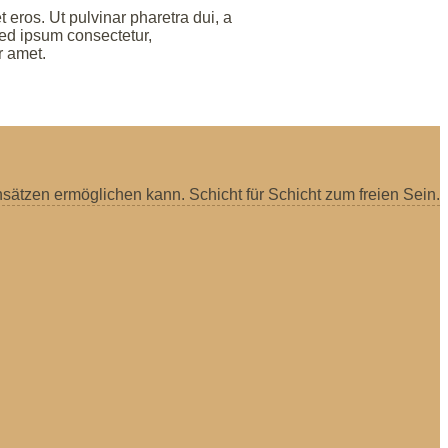
 eros. Ut pulvinar pharetra dui, a
ed ipsum consectetur,
r amet.
sätzen ermöglichen kann. Schicht für Schicht zum freien Sein.