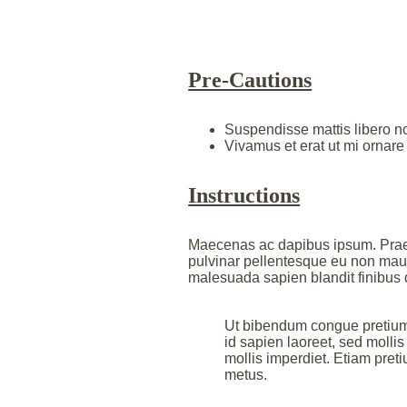
Pre-Cautions
Suspendisse mattis libero non
Vivamus et erat ut mi ornare l
Instructions
Maecenas ac dapibus ipsum. Praes
pulvinar pellentesque eu non mauri
malesuada sapien blandit finibus 
Ut bibendum congue pretium
id sapien laoreet, sed molli
mollis imperdiet. Etiam preti
metus.