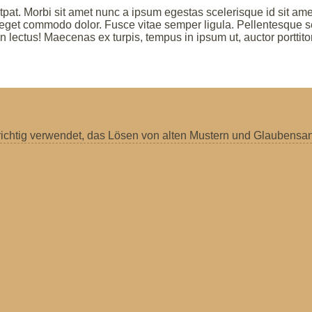
tpat. Morbi sit amet nunc a ipsum egestas scelerisque id sit amet
eget commodo dolor. Fusce vitae semper ligula. Pellentesque s
n lectus! Maecenas ex turpis, tempus in ipsum ut, auctor porttito
richtig verwendet, das Lösen von alten Mustern und Glaubensan