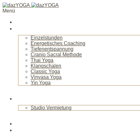
Menü
Startseite
Über mich
Einzelstunden
Energetisches Coaching
Tiefenentspannung
Cranio Sacral Methode
Thai Yoga
Klangschalen
Classic Yoga
Vinyasa Yoga
Yin Yoga
+
Raum
Studio Vermietung
+
Blog
News