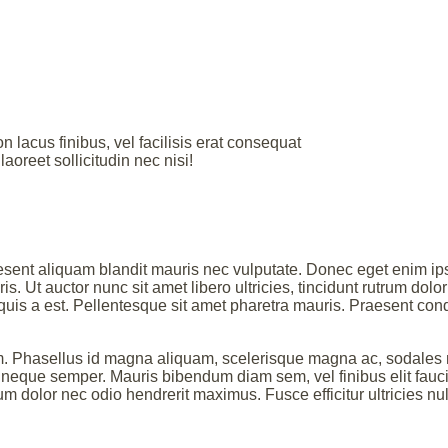
 lacus finibus, vel facilisis erat consequat
aoreet sollicitudin nec nisi!
ent aliquam blandit mauris nec vulputate. Donec eget enim ips
s. Ut auctor nunc sit amet libero ultricies, tincidunt rutrum dol
quis a est. Pellentesque sit amet pharetra mauris. Praesent co
. Phasellus id magna aliquam, scelerisque magna ac, sodales 
s neque semper. Mauris bibendum diam sem, vel finibus elit fauc
um dolor nec odio hendrerit maximus. Fusce efficitur ultricies nu