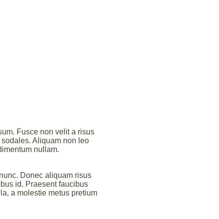
um. Fusce non velit a risus
or sodales. Aliquam non leo
ndimentum nullam.
nunc. Donec aliquam risus
ibus id. Praesent faucibus
lla, a molestie metus pretium