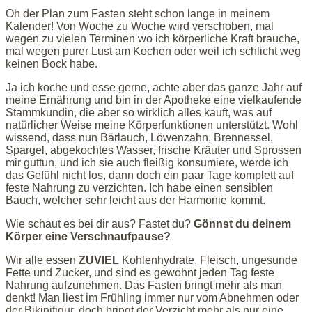
Oh der Plan zum Fasten steht schon lange in meinem
Kalender! Von Woche zu Woche wird verschoben, mal
wegen zu vielen Terminen wo ich körperliche Kraft brauche,
mal wegen purer Lust am Kochen oder weil ich schlicht weg
keinen Bock habe.
Ja ich koche und esse gerne, achte aber das ganze Jahr auf
meine Ernährung und bin in der Apotheke eine vielkaufende
Stammkundin, die aber so wirklich alles kauft, was auf
natürlicher Weise meine Körperfunktionen unterstützt. Wohl
wissend, dass nun Bärlauch, Löwenzahn, Brennessel,
Spargel, abgekochtes Wasser, frische Kräuter und Sprossen
mir guttun, und ich sie auch fleißig konsumiere, werde ich
das Gefühl nicht los, dann doch ein paar Tage komplett auf
feste Nahrung zu verzichten. Ich habe einen sensiblen
Bauch, welcher sehr leicht aus der Harmonie kommt.
Wie schaut es bei dir aus? Fastet du?
Gönnst du deinem
Körper eine Verschnaufpause?
Wir alle essen
ZUVIEL
Kohlenhydrate, Fleisch, ungesunde
Fette und Zucker, und sind es gewohnt jeden Tag feste
Nahrung aufzunehmen. Das Fasten bringt mehr als man
denkt! Man liest im Frühling immer nur vom Abnehmen oder
der Bikinifigur, doch bringt der Verzicht mehr als nur eine