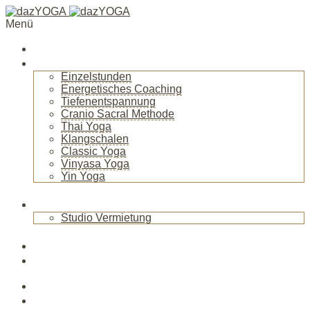
Menü
Startseite
Über mich
Einzelstunden
Energetisches Coaching
Tiefenentspannung
Cranio Sacral Methode
Thai Yoga
Klangschalen
Classic Yoga
Vinyasa Yoga
Yin Yoga
+
Raum
Studio Vermietung
+
Blog
News
Veranstaltungen
Kurse