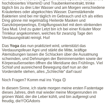
hochdosiertes VitaminD und Traubenkernextrakt, trinke
täglich bis zu drei Liter Wasser und am Morgen verschiedene
Kräutertees oder abgekochtes Wasser. Darmstärkende
Bakterien sind bei mir täglich im Gebrauch und ich als eitles
Ding gönne mir regelmäßig Heilerde Masken und
Ganzkörperpeelings, Entgiftungswickel mit dem stinkenden
Sea Mud. Und zu guter Letzt bin ich bei einer Kräuter Moor
Trinkkur angekommen, welches für zwanzig Tage den
Verdauungstrakt reinigt. Hui!
Das
Yoga
das nun praktiziert wird, unterstützt das
Verdauungsfeuer Agni und stärkt die Mitte, kräftige
Atemübungen lassen die Schlacken über die Ausatmung
schwinden, und Dehnungen der Beininnenseiten sowie der
Körperaußenseiten öffnen die Meridiane des Frühlings. Viel
Schlaf und ausreichend Bewegung darf nun an der
Vorderstelle stehen, alles „Schlechte“ darf raus!
Noch Fragen? Komm mal ins Yoga 😊
In diesem Sinne, ich starte morgen meine ersten Fastentage
dieses Jahres, dreh mal wieder meine Morgenrunden im
grünen Wald, der die Leber kühlt, und bin aufgeregt und
freudig, dieYOGAdoris