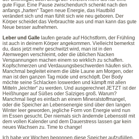
gute Figur. Eine Pause zwischendurch schenkt nach den
anfangs „harten“ Tagen neue Energie, das Hautbild
verändert sich und man fühlt sich wie neu geboren. Der
Körper scheidet das Verbrauchte aus und man kann das gute
Neue besser aufnehmen.
Leber und Galle
laufen gerade auf Höchstform, der Frühling
ist auch in deinem Körper angekommen. Vielleicht bemerkst
du, dass jetzt mehr geschwitzt wird, man ist in den
Atemwegen verschleimt, oder die üblichen Nacken
Verspannungen machen einem so wirklich zu schaffen.
Kopfschmerzen und Verdauungsbeschwerden häufen sich.
Manchmal begleitet einem die üble Laune am Morgen, oder
man ist den ganzen Tag müde und erschöpft. Der Body
möchte seine Schlacken loswerden und kämpft mit allen
Mitteln „leichter“ zu werden. Und ausgerechnet JETZT ist der
Heißhunger auf Süßes oder Salziges groß. Warum?
Manchmal liegt es einfach an einem Mineralstoffmangel,
oder die Speicher an Lebensenergie sind über den langen
Winter leer geworden, jegliche Form von Energie wird nun
im Essen gesucht. Der niemals sich ändernde Lebensstil mit
dem vollen Kalender und dem Dauerstress lassen gar kein
neues Wachsen zu. Time to change!
Ich habe vor Wochen begonnen diese Speicher aufzufüllen,