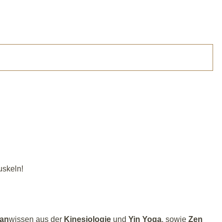
uskeln!
ian
wissen aus der
Kinesiologie
und
Yin Yoga
, sowie
Zen