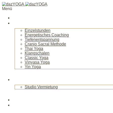
Menü
Startseite
Über mich
Einzelstunden
Energetisches Coaching
Tiefenentspannung
Cranio Sacral Methode
Thai Yoga
Klangschalen
Classic Yoga
Vinyasa Yoga
Yin Yoga
+
Raum
Studio Vermietung
+
Blog
News