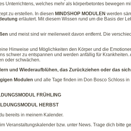
s Unterrichtens, welches mehr als körperbetontes bewegen mit 
ept zu erstellen. In diesen
MINDSHOP MODULEN
werden säm
deutung
erläutert. Mit diesem Wissen rund um die Basis der Le
eßen
und meist sind wir meilenweit davon entfernt. Die versch
seine Hinweise und Möglichkeiten den Körper und die Emotionen z
 uns schwer zu entspannen und werden anfällig für Krankheiten. 
ten oder schwächen.
dern und Wiederaufblühen, das Zurückziehen oder das sich
tägigen Modulen
und alle Tage finden im Don Bosco Schloss in 
ILDUNGSMODUL FRÜHLING
BILDUNGSMODUL HERBST
du bereits in meinem Kalender.
 im Veranstaltungskalender bzw. unter News. Trage dich bitte ge