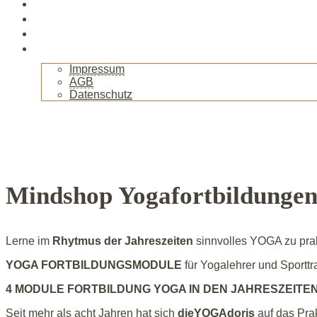
Veranstaltungen
Kurse
Gallerie
Kontakt
Impressum
AGB
Datenschutz
+
Mindshop Yogafortbildunge
Lerne im
Rhytmus der Jahreszeiten
sinnvolles YOGA zu pra
YOGA FORTBILDUNGSMODULE
für Yogalehrer und Sporttr
4 MODULE
FORTBILDUNG YOGA IN DEN JAHRESZEITE
Seit mehr als acht Jahren hat sich
dieYOGAdoris
auf das Prak