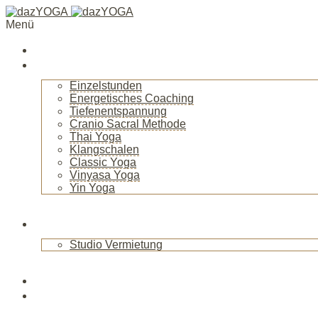
Menü
Startseite
Über mich
Einzelstunden
Energetisches Coaching
Tiefenentspannung
Cranio Sacral Methode
Thai Yoga
Klangschalen
Classic Yoga
Vinyasa Yoga
Yin Yoga
+
Raum
Studio Vermietung
+
Blog
News